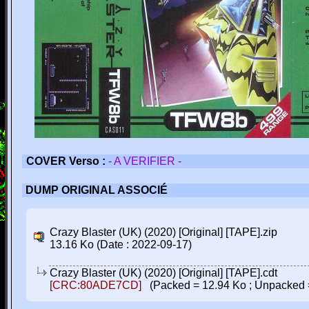
COVER Verso :
- A VERIFIER -
DUMP ORIGINAL ASSOCIÉ
Crazy Blaster (UK) (2020) [Original] [TAPE].zip
13.16 Ko (Date : 2022-09-17)
Crazy Blaster (UK) (2020) [Original] [TAPE].cdt
[CRC:80ADE7CD]
(Packed = 12.94 Ko ; Unpacked 