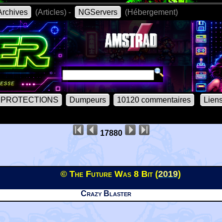
rchives
(Articles) -
NGServers
(Hébergement)
PROTECTIONS
Dumpeurs
10120 commentaires
Lien
17880
© The Future Was 8 Bit (
2019
)
Crazy Blaster