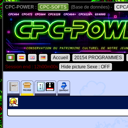
CPC-POWER :
CPC-SOFTS
(Base de données) -
CPCA
Accueil
20154 PROGRAMMES
Session end : 12h00m00s
Hide picture Sexe : OFF