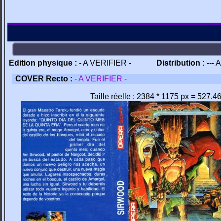
Edition physique :
- A VERIFIER -
Distribution :
--- 
COVER Recto :
- A VERIFIER -
Taille réelle : 2384 * 1175 px = 527.4