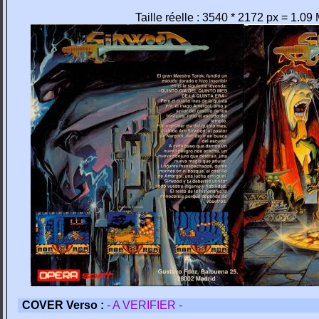
Taille réelle : 3540 * 2172 px = 1.09
COVER Verso :
- A VERIFIER -