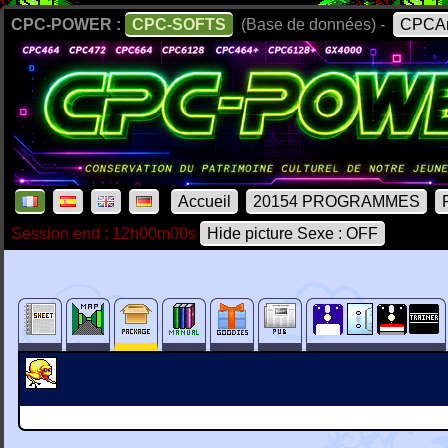
CPC-POWER :
CPC-SOFTS
(Base de données) -
CPCAr
Accueil
20154 PROGRAMMES
Session end : 12h00m00s
Hide picture Sexe : OFF