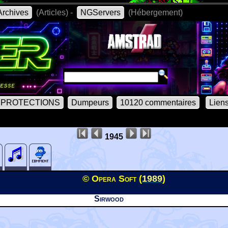
rchives
(Articles) -
NGServers
(Hébergement)
PROTECTIONS
Dumpeurs
10120 commentaires
Lien
1945
© Opera Soft (
1989
)
Sirwood