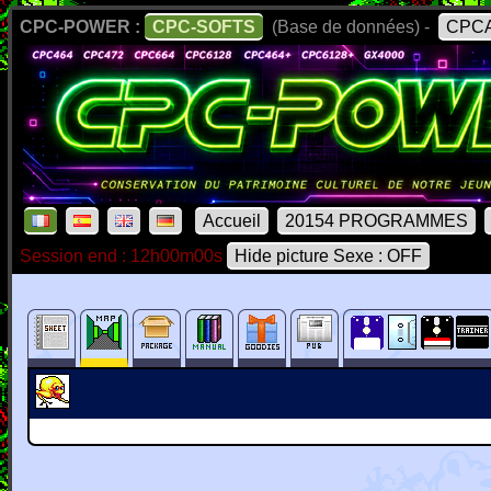
CPC-POWER :
CPC-SOFTS
(Base de données) -
CPCA
Accueil
20154 PROGRAMMES
Session end : 12h00m00s
Hide picture Sexe : OFF