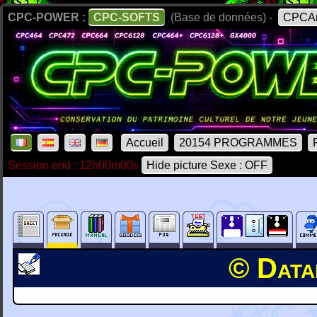
CPC-POWER :
CPC-SOFTS
(Base de données) -
CPCAr
Accueil
20154 PROGRAMMES
Session end : 12h00m00s
Hide picture Sexe : OFF
© Data