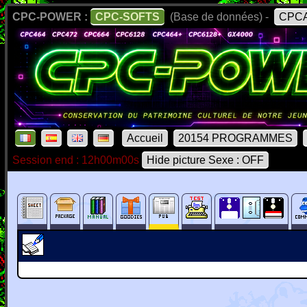
CPC-POWER :
CPC-SOFTS
(Base de données) -
CPCA
Accueil
20154 PROGRAMMES
Session end : 12h00m00s
Hide picture Sexe : OFF