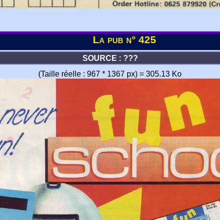
La pub n° 425
SOURCE : ???
(Taille réelle : 967 * 1367 px) = 305.13 Ko