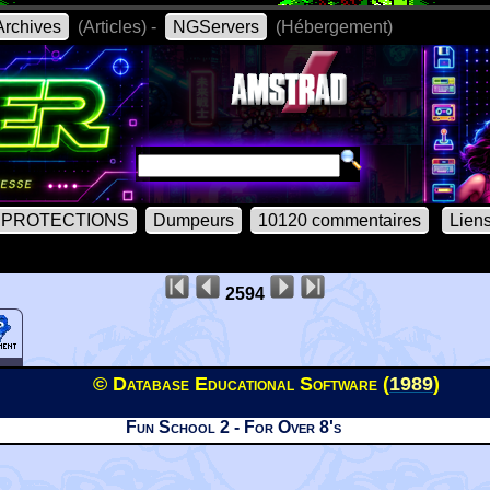
rchives
(Articles) -
NGServers
(Hébergement)
PROTECTIONS
Dumpeurs
10120 commentaires
Lien
2594
© Database Educational Software (
1989
)
Fun School 2 - For Over 8's