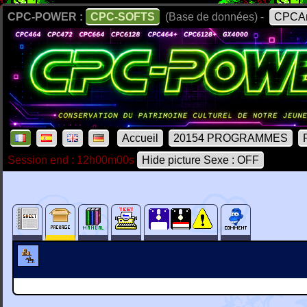
CPC-POWER :
CPC-SOFTS
(Base de données) -
CPCAr
Accueil
20154 PROGRAMMES
Session end : 12h00m00s
Hide picture Sexe : OFF