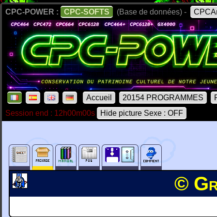
CPC-POWER :
CPC-SOFTS
(Base de données) -
CPCAr
Accueil
20154 PROGRAMMES
Session end : 12h00m00s
Hide picture Sexe : OFF
© Gr