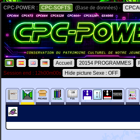
CPC-POWER :
CPC-SOFTS
(Base de données) -
CPCAr
Accueil
20154 PROGRAMMES
Session end : 12h00m00s
Hide picture Sexe : OFF