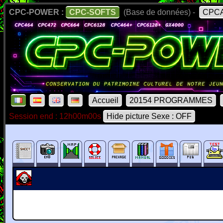
CPC-POWER :
CPC-SOFTS
(Base de données) -
CPCA
Accueil
20154 PROGRAMMES
Session end : 12h00m00s
Hide picture Sexe : OFF