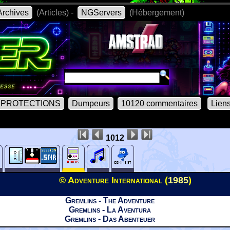
rchives
(Articles) -
NGServers
(Hébergement)
PROTECTIONS
Dumpeurs
10120 commentaires
Lien
1012
© Adventure International (
1985
)
Gremlins - The Adventure
Gremlins - La Aventura
Gremlins - Das Abenteuer