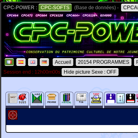
CPC-POWER :
CPC-SOFTS
(Base de données) -
CPCAr
Accueil
20154 PROGRAMMES
Session end : 12h00m00s
Hide picture Sexe : OFF