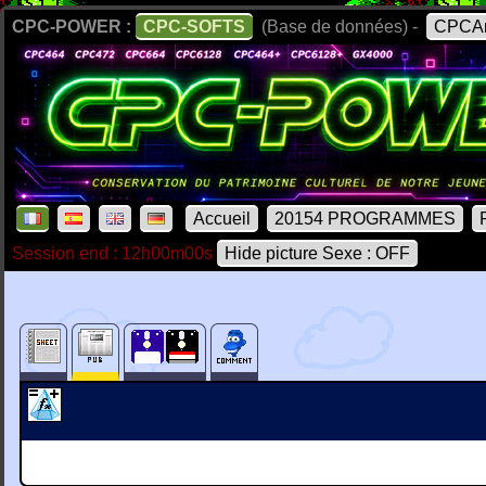
CPC-POWER :
CPC-SOFTS
(Base de données) -
CPCAr
Accueil
20154 PROGRAMMES
Session end : 12h00m00s
Hide picture Sexe : OFF