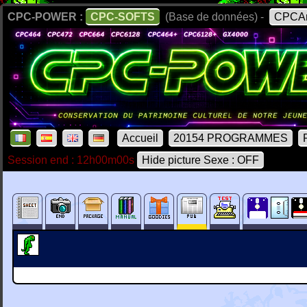
CPC-POWER :
CPC-SOFTS
(Base de données) -
CPCAr
Accueil
20154 PROGRAMMES
Session end : 12h00m00s
Hide picture Sexe : OFF