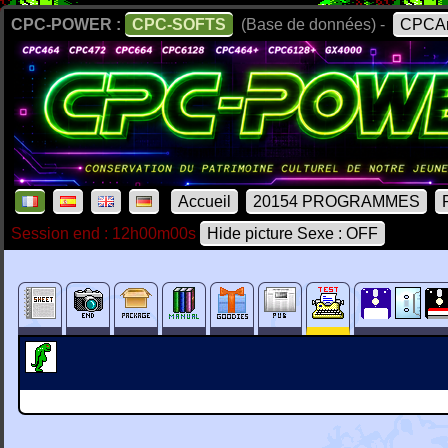
CPC-POWER :
CPC-SOFTS
(Base de données) -
CPCAr
Accueil
20154 PROGRAMMES
Session end : 12h00m00s
Hide picture Sexe : OFF