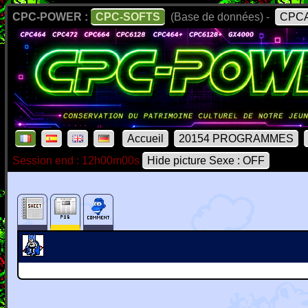
CPC-POWER :
CPC-SOFTS
(Base de données) -
CPCA
Accueil
20154 PROGRAMMES
Session end : 12h00m00s
Hide picture Sexe : OFF