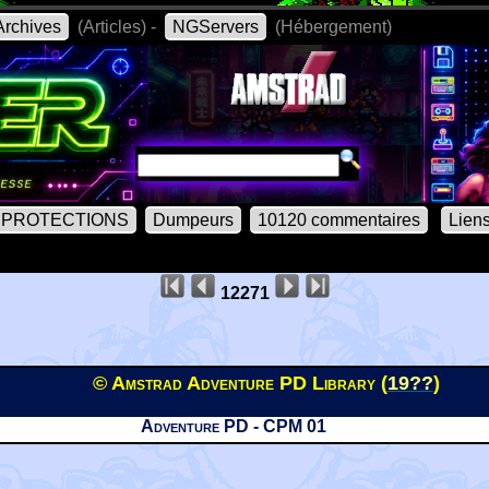
rchives
(Articles) -
NGServers
(Hébergement)
PROTECTIONS
Dumpeurs
10120 commentaires
Lien
12271
© Amstrad Adventure PD Library (
19??
)
Adventure PD - CPM 01