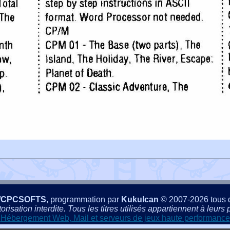
/CPCSOFTS
, programmation par
Kukulcan
© 2007-2026 tous d
isation interdite. Tous les titres utilisés appartiennent à leurs p
Hébergement Web, Mail et serveurs de jeux haute performance