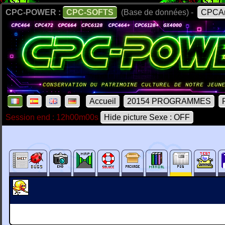
CPC-POWER :
CPC-SOFTS
(Base de données) -
CPCAr
Accueil
20154 PROGRAMMES
Session end : 12h00m00s
Hide picture Sexe : OFF