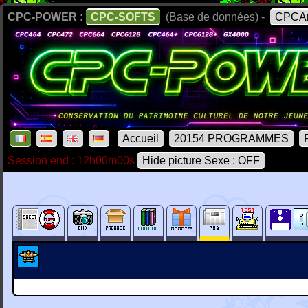
CPC-POWER :
CPC-SOFTS
(Base de données) -
CPCAr
Accueil
20154 PROGRAMMES
Session end : 12h00m00s
Hide picture Sexe : OFF