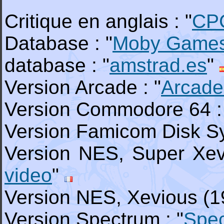
Critique en anglais : "
CP
Database : "
Moby Game
database : "
amstrad.es
"
Version Arcade : "
Arcade
Version Commodore 64 :
Version Famicom Disk Sy
Version NES, Super Xev
video
"
Version NES, Xevious (19
Version Spectrum : "
Spe