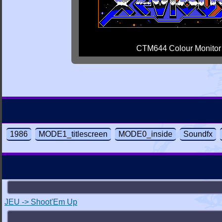
CTM644 Colour Monitor
1986
MODE1_titlescreen
MODE0_inside
Soundfx
JEU -> Shoot'Em Up