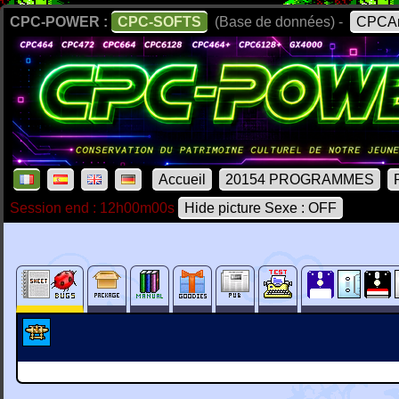
CPC-POWER :
CPC-SOFTS
(Base de données) -
CPCAr
Accueil
20154 PROGRAMMES
Session end : 12h00m00s
Hide picture Sexe : OFF