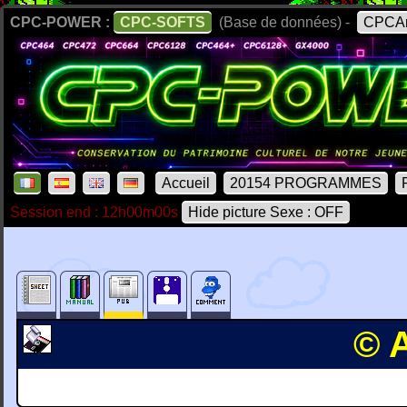
CPC-POWER :
CPC-SOFTS
(Base de données) -
CPCAr
Accueil
20154 PROGRAMMES
Session end : 12h00m00s
Hide picture Sexe : OFF
© 