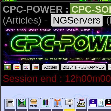
CPC-POWER :
CPC-SO
(Articles) -
NGServers
(
Accueil
20154 PROGRAMMES
Session end : 12h00m0