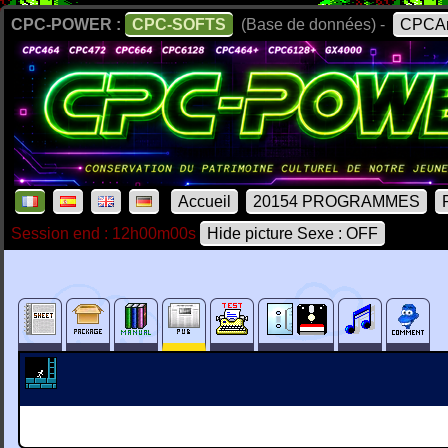
CPC-POWER :
CPC-SOFTS
(Base de données) -
CPCAr
Accueil
20154 PROGRAMMES
Session end : 12h00m00s
Hide picture Sexe : OFF