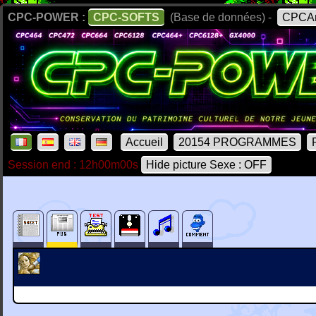
CPC-POWER :
CPC-SOFTS
(Base de données) -
CPCAr
Accueil
20154 PROGRAMMES
Session end : 12h00m00s
Hide picture Sexe : OFF