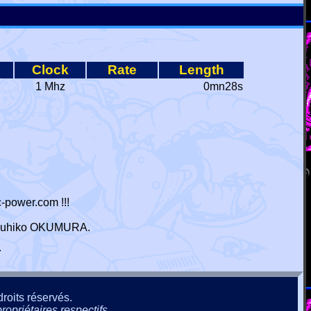
Clock
Rate
Length
1 Mhz
0mn28s
-power.com !!!
 Haruhiko OKUMURA.
r
roits réservés.
ropriétaires respectifs.