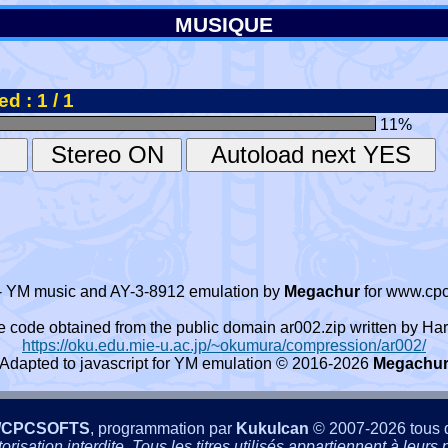
MUSIQUE
d : 1 / 1
11
%
- YM music and AY-3-8912 emulation by
Megachur
for www.cpc
e code obtained from the public domain ar002.zip written by
https://oku.edu.mie-u.ac.jp/~okumura/compression/ar002/
Adapted to javascript for YM emulation © 2016-2026
Megachu
/CPCSOFTS
, programmation par
Kukulcan
© 2007-2026 tous d
isation interdite. Tous les titres utilisés appartiennent à leurs p