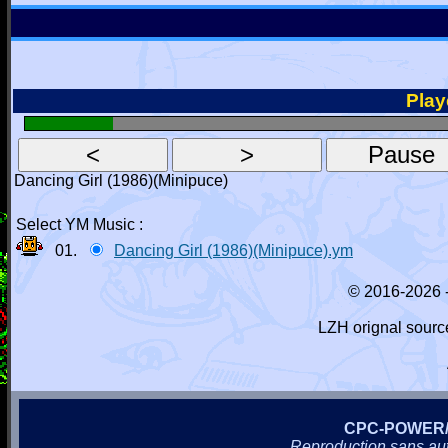
Playe
Dancing Girl (1986)(Minipuce)
Select YM Music :
01.
Dancing Girl (1986)(Minipuce).ym
© 2016-2026 
LZH orignal sourc
CPC-POWER
Reproduction sans autor