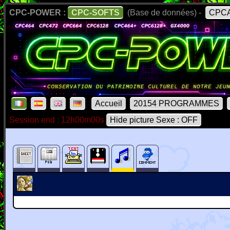
CPC-POWER :
CPC-SOFTS
(Base de données) -
CPCA
Accueil
20154 PROGRAMMES
Session end : 12h00m00s
Hide picture Sexe : OFF