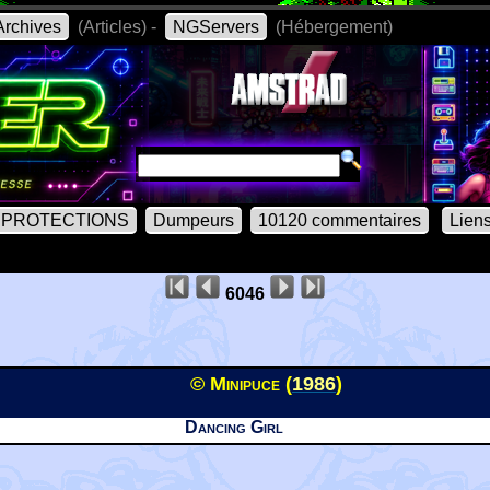
rchives
(Articles) -
NGServers
(Hébergement)
PROTECTIONS
Dumpeurs
10120 commentaires
Lien
6046
© Minipuce (
1986
)
Dancing Girl