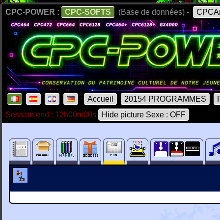
CPC-POWER :
CPC-SOFTS
(Base de données) -
CPCAr
Accueil
20154 PROGRAMMES
Session end : 12h00m00s
Hide picture Sexe : OFF