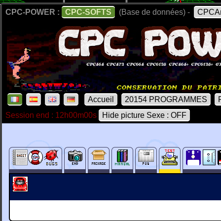
CPC-POWER :
CPC-SOFTS
(Base de données) -
CPCAr
Accueil
20154 PROGRAMMES
Session end : 12h00m00s
Hide picture Sexe : OFF