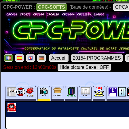
CPC-POWER :
CPC-SOFTS
(Base de données) -
CPCAr
Accueil
20154 PROGRAMMES
Session end : 12h00m00s
Hide picture Sexe : OFF