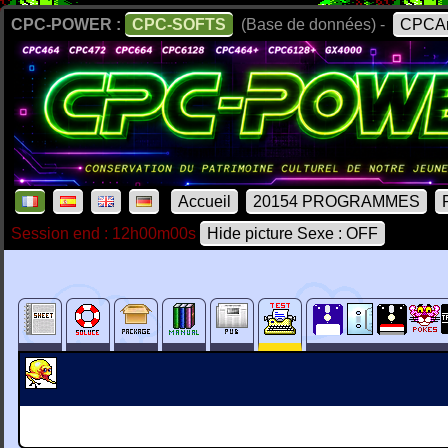
CPC-POWER :
CPC-SOFTS
(Base de données) -
CPCAr
Accueil
20154 PROGRAMMES
Session end : 12h00m00s
Hide picture Sexe : OFF