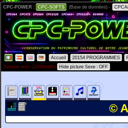
CPC-POWER :
CPC-SOFTS
(Base de données) -
CPCAr
Accueil
20154 PROGRAMMES
Session end : 12h00m00s
Hide picture Sexe : OFF
© A