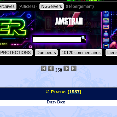
rchives
(Articles) -
NGServers
(Hébergement)
PROTECTIONS
Dumpeurs
10120 commentaires
Lien
358
© Players (
1987
)
Dizzy Dice