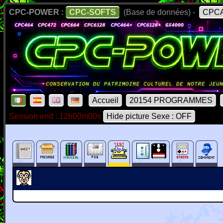
CPC-POWER :
CPC-SOFTS
(Base de données) -
CPCA
Accueil
20154 PROGRAMMES
Session end : 12h00m00s
Hide picture Sexe : OFF