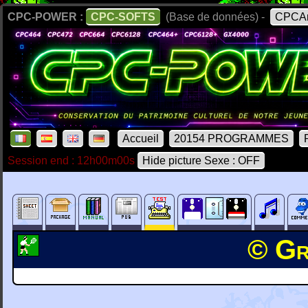
CPC-POWER :
CPC-SOFTS
(Base de données) -
CPCAr
Accueil
20154 PROGRAMMES
Session end : 12h00m00s
Hide picture Sexe : OFF
© Gr