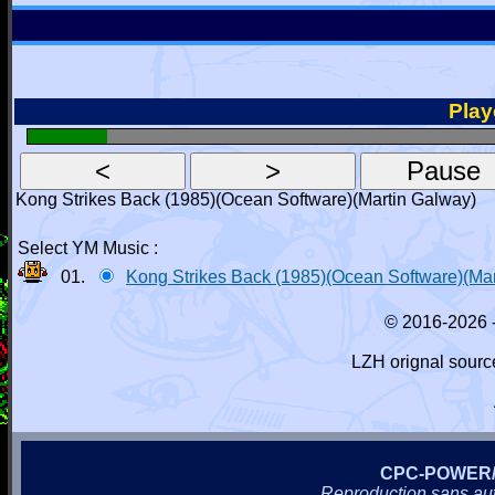
Playe
Kong Strikes Back (1985)(Ocean Software)(Martin Galway)
Select YM Music :
01.
Kong Strikes Back (1985)(Ocean Software)(Ma
© 2016-2026 
LZH orignal sourc
CPC-POWER
Reproduction sans autor