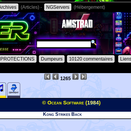
rchives
(Articles) -
NGServers
(Hébergement)
PROTECTIONS
Dumpeurs
10120 commentaires
Lien
1265
© Ocean Software (
1984
)
Kong Strikes Back