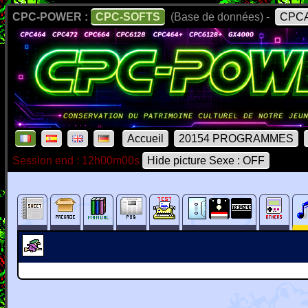
CPC-POWER :
CPC-SOFTS
(Base de données) -
CPCA
Accueil
20154 PROGRAMMES
Session end : 12h00m00s
Hide picture Sexe : OFF