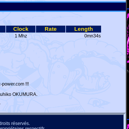
Clock
Rate
Length
1 Mhz
0mn34s
-power.com !!!
 Haruhiko OKUMURA.
r
roits réservés.
ropriétaires respectifs.