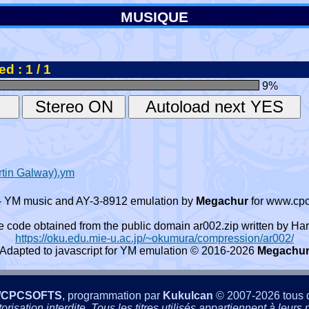
MUSIQUE
d : 1 / 1
9
%
rtin Galway).ym
- YM music and AY-3-8912 emulation by
Megachur
for www.cpc
e code obtained from the public domain ar002.zip written by
https://oku.edu.mie-u.ac.jp/~okumura/compression/ar002/
Adapted to javascript for YM emulation © 2016-2026
Megachu
/CPCSOFTS
, programmation par
Kukulcan
© 2007-2026 tous d
isation interdite. Tous les titres utilisés appartiennent à leurs p