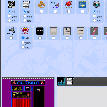
all
all
all
yes
yes
yes
no
no
no
all
yes
no