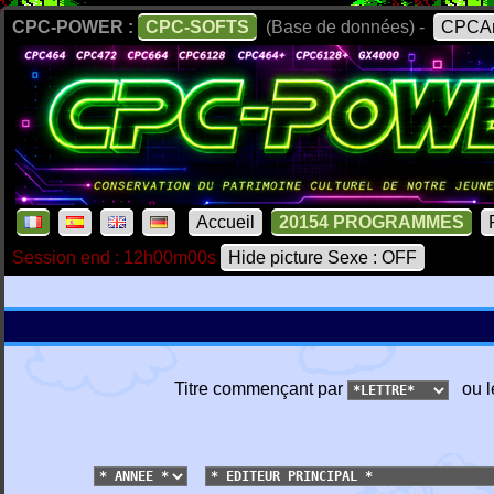
CPC-POWER :
CPC-SOFTS
(Base de données) -
CPCAr
Accueil
20154 PROGRAMMES
Session end : 12h00m00s
Hide picture Sexe : OFF
Titre commençant par
ou l