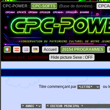
CPC-POWER :
CPC-SOFTS
(Base de données) -
CPCAr
Accueil
20154 PROGRAMMES
Session end : 12h00m00s
Hide picture Sexe : OFF
Titre commençant par
ou l