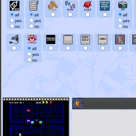
all
all
all
yes
yes
yes
no
no
no
all
yes
no