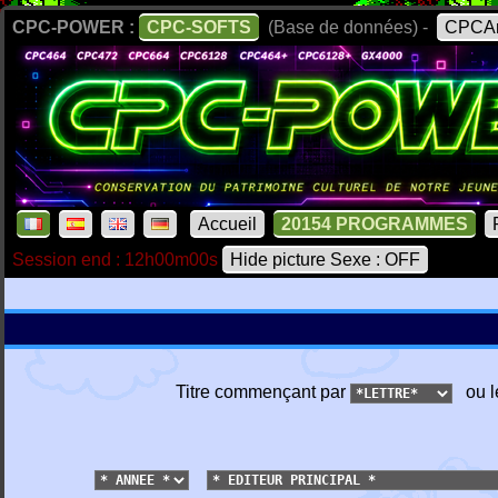
CPC-POWER :
CPC-SOFTS
(Base de données) -
CPCAr
Accueil
20154 PROGRAMMES
Session end : 12h00m00s
Hide picture Sexe : OFF
Titre commençant par
ou l