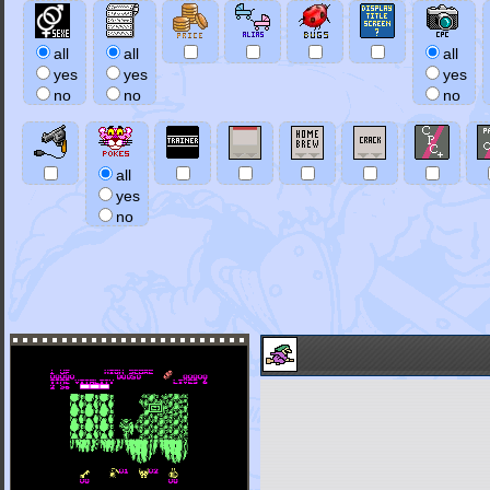
all
all
all
yes
yes
yes
no
no
no
all
yes
no