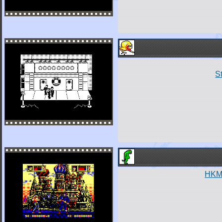
S
HKM 