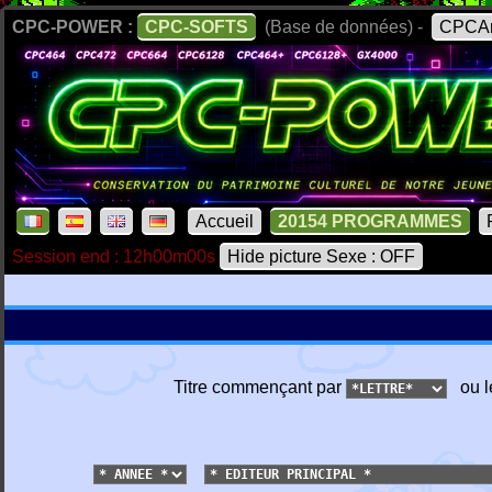
CPC-POWER :
CPC-SOFTS
(Base de données) -
CPCAr
Accueil
20154 PROGRAMMES
Session end : 12h00m00s
Hide picture Sexe : OFF
Titre commençant par
ou l