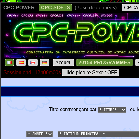
CPC-POWER :
CPC-SOFTS
(Base de données) -
CPCAr
Accueil
20154 PROGRAMMES
Session end : 12h00m00s
Hide picture Sexe : OFF
Titre commençant par
ou l