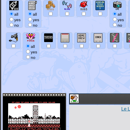
all
all
all
yes
yes
yes
no
no
no
all
yes
no
Le 