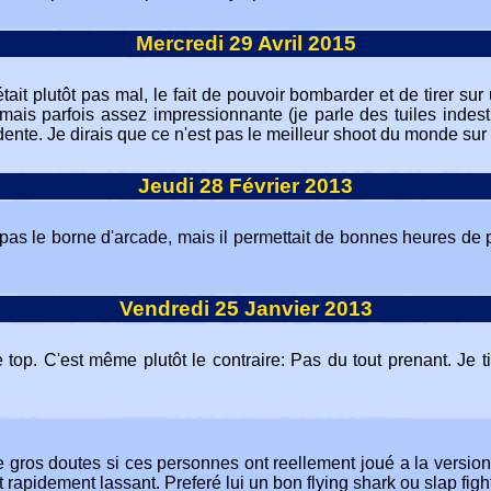
Mercredi 29 Avril 2015
t plutôt pas mal, le fait de pouvoir bombarder et de tirer sur 
ais parfois assez impressionnante (je parle des tuiles indestruc
dente. Je dirais que ce n'est pas le meilleur shoot du monde su
Jeudi 28 Février 2013
 pas le borne d'arcade, mais il permettait de bonnes heures de
Vendredi 25 Janvier 2013
 top. C'est même plutôt le contraire: Pas du tout prenant. Je 
 gros doutes si ces personnes ont reellement joué a la versio
rapidement lassant. Preferé lui un bon flying shark ou slap fight,