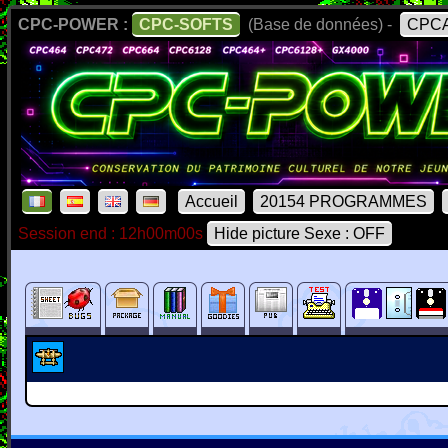
CPC-POWER :
CPC-SOFTS
(Base de données) -
CPCA
Accueil
20154 PROGRAMMES
Session end : 12h00m00s
Hide picture Sexe : OFF