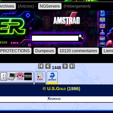
rchives
(Articles) -
NGServers
(Hébergement)
PROTECTIONS
Dumpeurs
10120 commentaires
Lien
1448
© U.S.Gold (
1986
)
Xevious