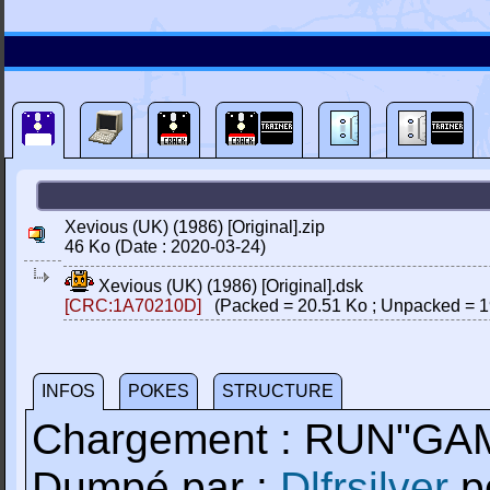
Xevious (UK) (1986) [Original].zip
46 Ko (Date : 2020-03-24)
Xevious (UK) (1986) [Original].dsk
[CRC:1A70210D]
(Packed = 20.51 Ko ; Unpacked = 1
INFOS
POKES
STRUCTURE
Chargement : RUN"GA
Dumpé par :
Dlfrsilver
p