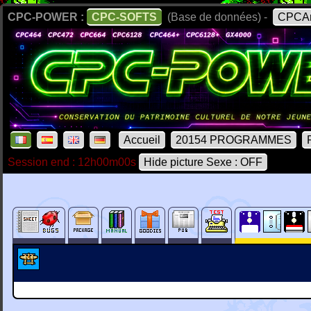
CPC-POWER :
CPC-SOFTS
(Base de données) -
CPCAr
Accueil
20154 PROGRAMMES
Session end : 12h00m00s
Hide picture Sexe : OFF