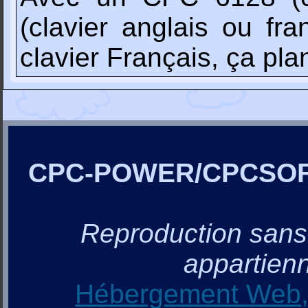
(clavier anglais ou f
clavier Français, ça plan
CPC-POWER/CPCSO
Reproduction sans a
appartienn
Hébergement Web, 