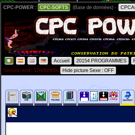
CPC-POWER :
CPC-SOFTS
(Base de données) -
CPCAr
Accueil
20154 PROGRAMMES
Session end : 12h00m00s
Hide picture Sexe : OFF