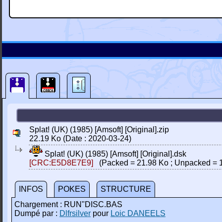
Splat! (UK) (1985) [Amsoft] [Original].zip
22.19 Ko (Date : 2020-03-24)
Splat! (UK) (1985) [Amsoft] [Original].dsk
[CRC:E5D8E7E9]
(Packed = 21.98 Ko ; Unpacked = 
INFOS
POKES
STRUCTURE
Chargement : RUN"DISC.BAS
Dumpé par :
Dlfrsilver
pour
Loic DANEELS