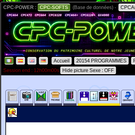
CPC-POWER :
CPC-SOFTS
(Base de données) -
CPCAr
Accueil
20154 PROGRAMMES
Session end : 12h00m00s
Hide picture Sexe : OFF