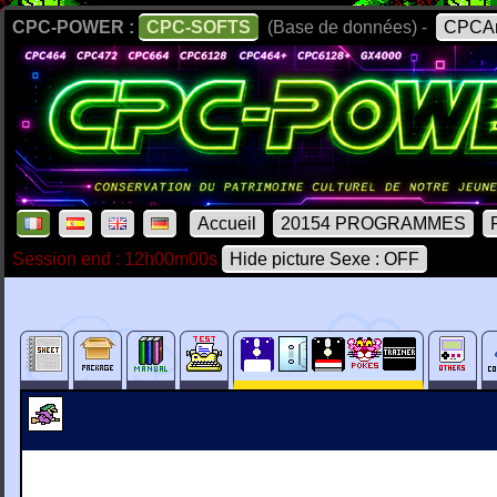
CPC-POWER :
CPC-SOFTS
(Base de données) -
CPCAr
Accueil
20154 PROGRAMMES
Session end : 12h00m00s
Hide picture Sexe : OFF