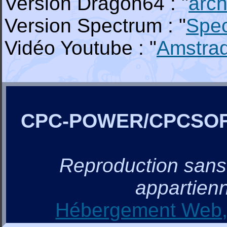
Version Dragon64 : "
arch
Version Spectrum : "
Spe
Vidéo Youtube : "
Amstra
CPC-POWER/CPCSO
Reproduction sans a
appartienn
Hébergement Web, 