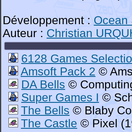
Développement :
Ocean 
Auteur :
Christian URQ
6128 Games Selecti
Amsoft Pack 2
© Amso
DA Bells
© Computing
Super Games I
© Sch
The Bells
© Blaby Co
The Castle
© Pixel (