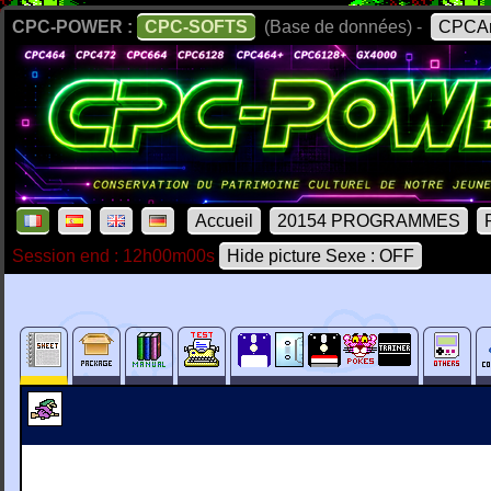
CPC-POWER :
CPC-SOFTS
(Base de données) -
CPCAr
Accueil
20154 PROGRAMMES
Session end : 12h00m00s
Hide picture Sexe : OFF