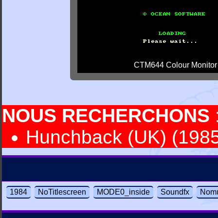
CTM644 Colour Monitor
NOUS RECHERCHONS
Hunchback (UK) (1985)
1984
NoTitlescreen
MODE0_inside
Soundfx
Nomu