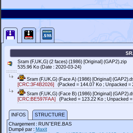
SR
Sram (F,UK,G) (2 faces) (1986) [Original] (GAP2).zip
535.96 Ko (Date : 2020-03-24)
Sram (F,UK,G) (Face A) (1986) [Original] (GAP2).d
[CRC:3F4B2026]
(Packed = 144.07 Ko ; Unpacked = 
Sram (F,UK,G) (Face B) (1986) [Original] (GAP2).d
[CRC:BE597FAA]
(Packed = 123.22 Ko ; Unpacked =
INFOS
STRUCTURE
Chargement : RUN"ERE.BAS
Dumpé par :
Maxit