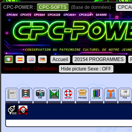
CPC-POWER :
CPC-SOFTS
(Base de données) -
CPCAr
Accueil
20154 PROGRAMMES
Session end : 12h00m00s
Hide picture Sexe : OFF