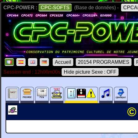
CPC-POWER :
CPC-SOFTS
(Base de données) -
CPCAr
Accueil
20154 PROGRAMMES
Session end : 12h00m00s
Hide picture Sexe : OFF
©