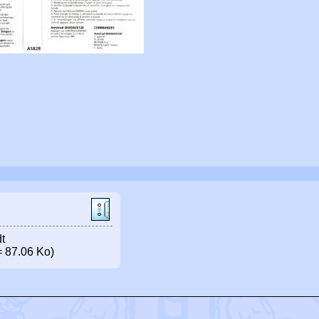
t
 87.06 Ko)