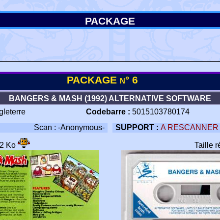
PACKAGE
PACKAGE n° 6
BANGERS & MASH (1992) ALTERNATIVE SOFTWARE
gleterre
Codebarre :
5015103780174
Scan : -Anonymous-
SUPPORT :
A RESCANNER
82 Ko
Taille 