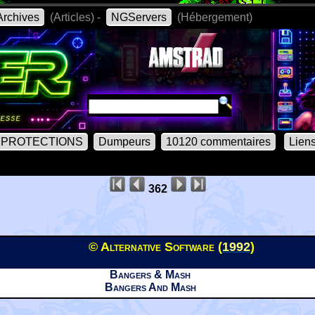
rchives
(Articles) -
NGServers
(Hébergement)
PROTECTIONS
Dumpeurs
10120 commentaires
Lien
362
© Alternative Software (
1992
)
Bangers & Mash
Bangers And Mash