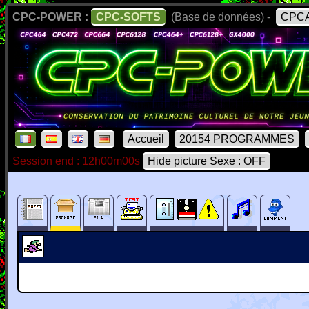
CPC-POWER :
CPC-SOFTS
(Base de données) -
CPCA
Accueil
20154 PROGRAMMES
Session end : 12h00m00s
Hide picture Sexe : OFF