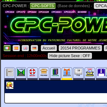
CPC-POWER :
CPC-SOFTS
(Base de données) -
CPCAr
Accueil
20154 PROGRAMMES
Session end : 12h00m00s
Hide picture Sexe : OFF