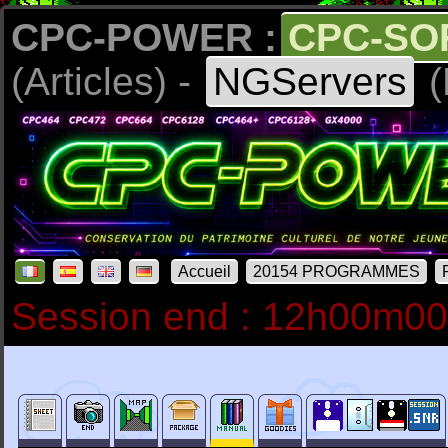
CPC-POWER :
CPC-SO
(Articles) -
NGServers
(
Accueil
20154 PROGRAMMES
Session end : 12h00m0