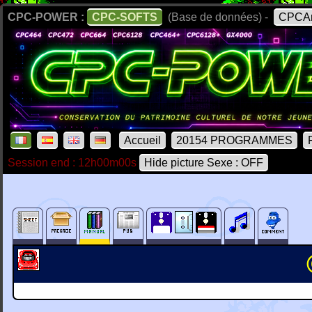
CPC-POWER :
CPC-SOFTS
(Base de données) -
CPCAr
Accueil
20154 PROGRAMMES
Session end : 12h00m00s
Hide picture Sexe : OFF