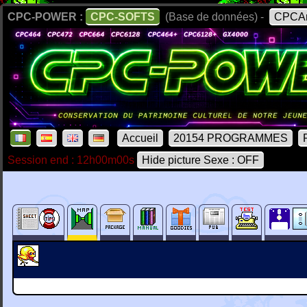
CPC-POWER :
CPC-SOFTS
(Base de données) -
CPCAr
Accueil
20154 PROGRAMMES
Session end : 12h00m00s
Hide picture Sexe : OFF