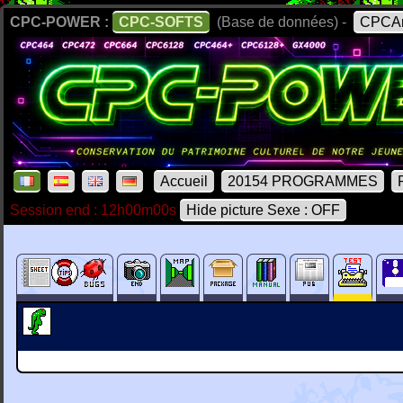
CPC-POWER :
CPC-SOFTS
(Base de données) -
CPCAr
Accueil
20154 PROGRAMMES
Session end : 12h00m00s
Hide picture Sexe : OFF