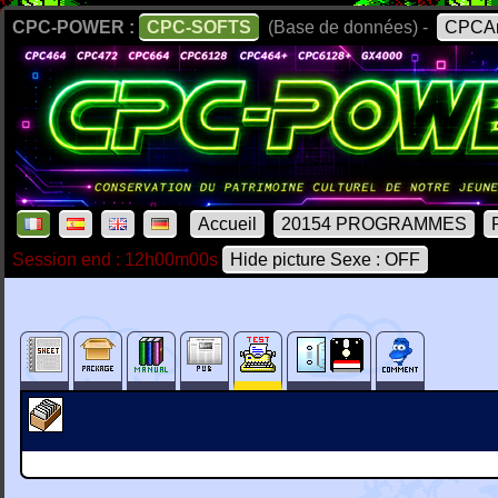
CPC-POWER :
CPC-SOFTS
(Base de données) -
CPCAr
Accueil
20154 PROGRAMMES
Session end : 12h00m00s
Hide picture Sexe : OFF